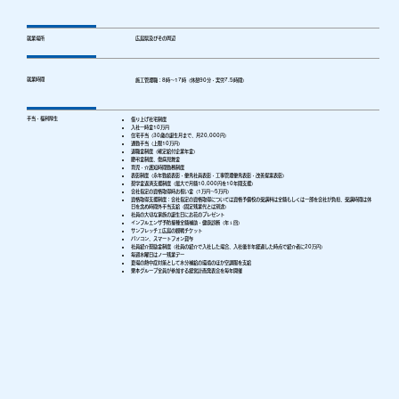
就業場所
広島県及びその周辺
就業時間
施工管理職：8時～17時（休憩90分・実労7.5時間）
手当・福利厚生
​借り上げ社宅制度
入社一時金10万円
住宅手当（30歳の誕生月まで、月20,000円）
通勤手当（上限10万円）
退職金制度（確定給付企業年金）
慶弔金制度、傷病見舞金
育児・介護短時間勤務制度
表彰制度（永年勤続表彰・優秀社員表彰・工事管理優秀表彰・改善提案表彰）
奨学金返済支援制度（最大で月額10,000円を10年間支援）
会社指定の資格取得時お祝い金（1万円～5万円）
資格取得支援制度：会社指定の資格取得については資格予備校の受講料は全額もしくは一部を会社が負担、受講時間は休
日を含め時間外手当支給（固定残業代とは別途）
社員の大切な家族の誕生日にお花のプレゼント
インフルエンザ予防接種全額補助・健康診断（年１回）
サンフレッチェ広島の観戦チケット
パソコン、スマートフォン貸与
社員紹介奨励金制度（社員の紹介で入社した場合、入社後半年経過した時点で紹介者に20万円）
毎週水曜日はノー残業デー
夏場の熱中症対策として水分補給の環境のほか空調服を支給
栗本グループ全員が参加する経営計画発表会を毎年開催