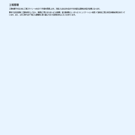
工程管理
工期を順守するために工事スケジュールを立てて作業を管理します。天候にも左右されるのでその場合は柔軟な対応が必要になります。
栗本では完全週休二日制を導入しており、無理な工程とならないようお客様、協力業者様としっかりとコミュニケーションを図って適切な工程と休日の確保の両立を行って
います。また、土木工事ではICT施工も積極的に取り組んでおり生産性の向上にもつとめています。