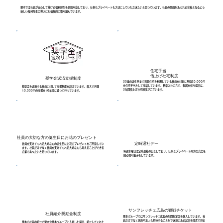
栗本では社員が安心して働ける福利厚生を多数用意しており、仕事もプライベートも大切にしていただきたいと思っています。社員の笑顔があふれる会社となるよう
新しい福利厚生の導入にも積極的に取り組んでいます。
住宅手当
借上げ社宅制度
奨学金返済支援制度
30歳の誕生月まで賃貸住宅を利用している社員を対象に月額20,000円
を住宅手当として支給しています。​新卒入社の方で、転居を伴う場合は、
奨学金を返済する社員に対して支援制度を設けています。最大で月額
3年間借上げ社宅制度がございます。
10,000円の支援を10年間に渡って行っています。
社員の大切な方の誕生日にお花のプレゼント
定時退社デー
社員を支えてくれる大切な方の誕生日にお花のプレゼントをご用意してい
ます。社員だけでなく社員を支えてくれる大切な方も考えることができる
毎週水曜日は定時退社の日としており、仕事とプライベート両方の充実を
企業でありたいと思っています。
図る取り組みをしています。
サンフレッチェ広島の観戦チケット
​社員紹介奨励金制度
栗本グループではサンフレッチェ広島の年間指定席を購入しています。社
員だけでなく家族や友人も招待することができ迫力ある試合を間近で見る
栗本の社員の紹介で栗本や栗本グループに入社した場合、紹介してくれた