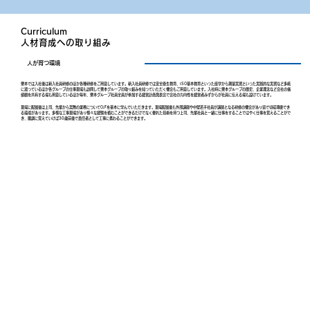
Curriculum
人材育成への取り組み
人が育つ環境
栗本では入社後は新入社員研修のほか各種研修をご用意しています。新入社員研修では安全衛生教育、ISO基本教育といった座学から測量実習といった実践的な実習など多岐
に渡っているほか各グループの仕事現場も訪問して栗本グループの取り組みを知っていただく機会もご用意しています。入社時に栗本グループの歴史、企業理念など会社の価
値観を共有する場も用意しているほか毎年、栗本グループ社員全員が参加する経営計画発表会で会社の方向性を経営者みずからが社員に伝える場も設けています。
現場に配属後は上司、先輩から実際の業務についてOJTを基本に学んでいただきます。現場配属後も外部講師や中堅若手社員が講師となる研修の機会があり皆で切磋琢磨でき
る環境があります。多様な工事現場があり様々な経験を積むことができるだけでなく優れた技術を持つ上司、先輩社員と一緒に仕事をすることではやく仕事を覚えることがで
き、順調に覚えていけば30歳前後で責任者として工事に携わることができます。