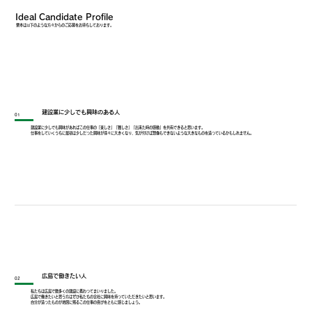
Ideal Candidate Profile
栗本は以下のような方々からのご応募をお待ちしております。
建設業に少しでも興味のある人
01
建設業に少しでも興味があればこの仕事の「楽しさ」「難しさ」「出来た時の感動」を共有できると思います。
仕事をしていくうちに最初は少しだった興味が徐々に大きくなり、気が付けば想像もできないような大きなものを造っているかもしれません。
広島で働きたい人
02
私たちは広島で数多くの建設に携わってまいりました。
広島で働きたいと思う方はぜひ私たちの会社に興味を持っていただきたいと思います。
自分が造ったものが地図に残るこの仕事の喜びをともに感じましょう。