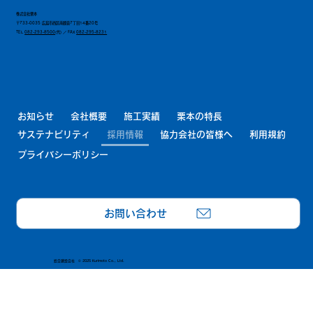
を目的にした外部研修もご用意しており他社の
株式会社栗本
同期入社の方との交流もできます。現場配属後
〒733-0035 広島市西区南観音7丁目14番20号
TEL
082-293-8500
(代) ／ FAX
082-295-8231
も定期的に研修を行っており社内全体で育成に
取り組んでおります。
お知らせ
会社概要
施工実績
栗本の特長
サステナビリティ
採用情報
協力会社の皆様へ
利用規約
プライバシーポリシー
お問い合わせ
総合建設会社 © 2025 Kurimoto Co., Ltd.