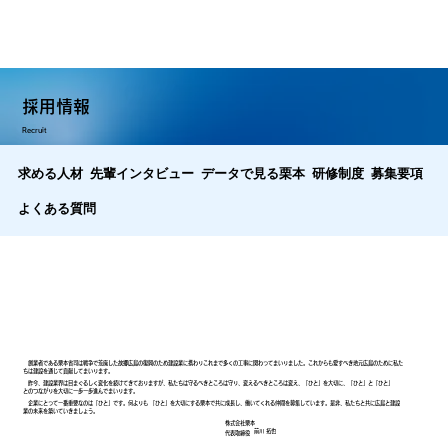
採用情報
Recruit
求める人材
先輩インタビュー
データで見る栗本
研修制度
募集要項
よくある質問
創業者である栗本省司は戦争で荒廃した故郷広島の復興のため建設業に携わりこれまで多くの工事に関わってまいりました。これからも愛すべき地元広島のために私た
ちは建設を通じて貢献してまいります。
昨今、建設業界は目まぐるしく変化を続けてきておりますが、私たちは守るべきところは守り、変えるべきところは変え、「ひと」を大切に、「ひと」と「ひと」
とのつながりを大切に一歩一歩進んでまいります。
企業にとって一番重要なのは「ひと」です。何よりも 「ひと」を大切にする栗本で共に成長し、働いてくれる仲間を募集しています。是非、私たちと共に広島と建設
業の未来を築いていきましょう。
株式会社栗本
前川 拓也
代表取締役