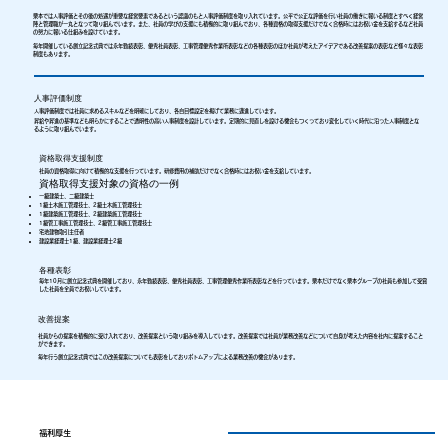
栗本では人事評価とその後の処遇が重要な経営要素であるという認識のもと人事評価制度を取り入れています。公平で公正な評価を行い社員の働きに報いる制度とすべく経営
陣と管理職が一丸となって取り組んでいます。また、社員の学びの支援にも積極的に取り組んでおり、各種資格の取得支援だけでなく合格時にはお祝い金を支給するなど社員
の努力に報いる仕組みを設けています。
毎年開催している創立記念式典では永年勤続表彰、優秀社員表彰、工事管理優秀作業所表彰などの各種表彰のほか社員が考えたアイデアである改善提案の表彰など様々な表彰
制度もあります。
人事評価制度
人事評価制度では社員に求めるスキルなどを明確にしており、各自目標設定を掲げて業務に邁進しています。
昇給や昇進の基準なども明らかにすることで透明性の高い人事制度を設計しています。定期的に見直しを設ける機会もつくっており変化していく時代に沿った人事制度とな
るように取り組んでいます。
資格取得支援制度
社員の資格取得に向けて積極的な支援を行っています。研修費用の補助だけでなく合格時にはお祝い金を支給しています。
資格取得支援対象の資格の一例
一級建築士、二級建築士
1級土木施工管理技士、2級土木施工管理技士
1級建築施工管理技士、2級建築施工管理技士
1級管工事施工管理技士、2級管工事施工管理技士
宅地建物取引主任者
建設業経理士1級、建設業経理士2級
各種表彰
毎年10月に創立記念式典を開催しており、永年勤続表彰、優秀社員表彰、工事管理優秀作業所表彰などを行っています。栗本だけでなく栗本グループの社員も参加して受賞
した社員を全員でお祝いしています。
改善提案
社員からの提案を積極的に受け入れており、改善提案という取り組みを導入しています。改善提案では社員が業務改善などについて自身が考えた内容を社内に提案すること
ができます。
毎年行う創立記念式典ではこの改善提案についても表彰をしておりボトムアップによる業務改善の機会があります。
福利厚生