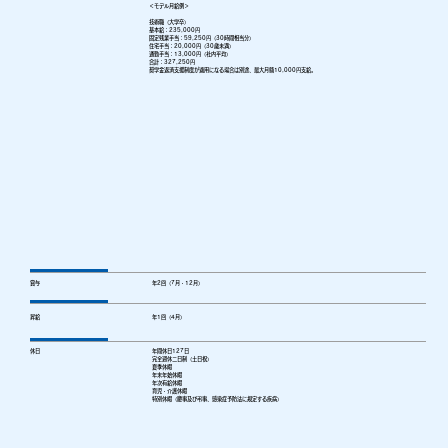
＜モデル月給例＞
技術職（大学卒）
基本給：235,000円
固定残業手当：59,250円（30時間相当分）
住宅手当：20,000円（30歳未満）
通勤手当：13,000円（社内平均）
合計：327,250円
奨学金返済支援制度が適用になる場合は別途、最大月額10,000円支給。
賞与
年2回（7月・12月）
昇給
年1回（4月）
休日
年間休日127日
完全週休二日制（土日祝）
夏季休暇
年末年始休暇
年次有給休暇
育児・介護休暇
特別休暇（慶事及び弔事、感染症予防法に規定する疾病）