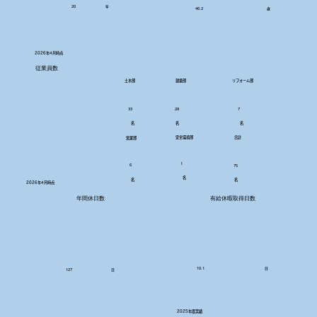
20
年
46.2
歳
2026年4月時点
​従業員数
建築部
土木部
リフォーム部
28
7
33
名
名
名
安全環境部
​合計
営業部
1
6
75
名
名
名
2026年4月時点
年間休日数
有給休暇取得日数
10.1
日
127
日
2025年度実績