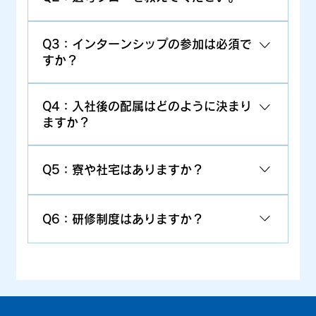
みの方を対象としています。
A：応募 → 会社説明会 → 面接 → 内定 という
Q3：インターンシップの参加は必須で
流れです。面接前に現場見学なども可能です。
すか？
A：必須ではありませんが、参加いただくと業務
Q4：入社後の配属はどのように決まり
理解が深まり、職場の雰囲気も知っていただけ
ますか？
ます。ぜひご参加ください！
A：ご本人の希望と適性、会社の人員計画を総合
Q5：寮や社宅はありますか？
的に判断して決定します。
A：借り上げ社宅制度や住宅手当を設けており、
Q6：研修制度はありますか？
住居費用の負担を軽減できる環境を整えていま
す。
A：入社して最初の1か月程度は安全書類、測量
などについての社内研修、CAD、写真管理、
ICTなどについての外部研修を行います。また、
入社後の半年間は月2回程度ビジネススキル習得