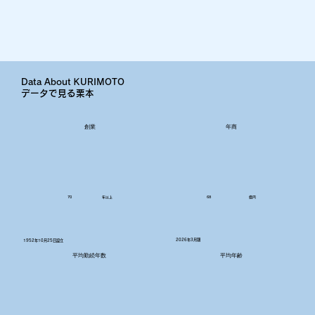
Data About KURIMOTO
データで見る栗本
創業
​年商
68
億円
70
年以上
2026年3月期
1952年10月25日設立
平均年齢
平均勤続年数