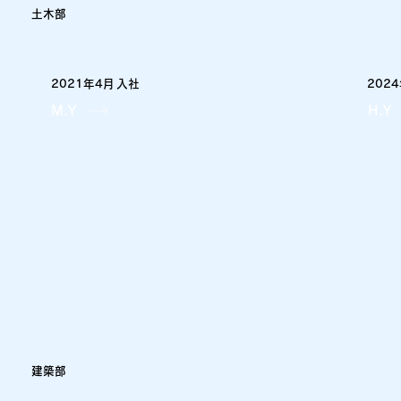
土木部
2021年4月
202
入社
M.Y
H.Y
​建築部