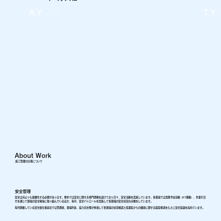
A.Y
T.Y
About Work
施工管理の仕事について
安全管理
安全は何よりも最優先する必要があります。栗本では安全に関する専門部署を設けており日々、安全活動を実施しています。各現場では危険予知活動（KY運動）、作業打合
せを通じて現場の安全確保に取り組んでいるほか、毎月、安全パトロールを実施して各現場の安全状況の点検をしています。
毎月開催している安全衛生委員会では管理者、現場所長、協力会社様が参加して各現場の状況確認と産業医からの健康に関する留意事項をもとに安全意識を高めています。