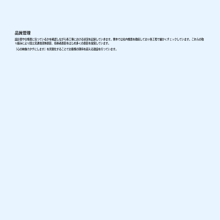
品質管理
設計書や仕様書に沿っているかを確認しながら各工事における状況を記録していきます。栗本では社内検査を徹底しており各工程で細かくチェックしています。これらの取
り組みにより国土交通省団体表彰、技術者表彰をはじめ多くの表彰を受賞しています。
「心の映像カタチにします」を具現化することでお客様の期待を超える建設を行っています。