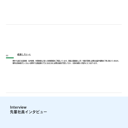
成長したい人
03
栗本では新入社員研修、社内研修、外部研修など多くの研修制度をご用意しています。現場に配属後も上司・先輩が実務に必要な知識や経験を丁寧に教えていきます。
優秀な技術者がたくさんいる栗本では建設業のプロになるために必要な環境が充実しており、自身の頑張りが給与にもつながります。
Interview
先輩社員インタビュー