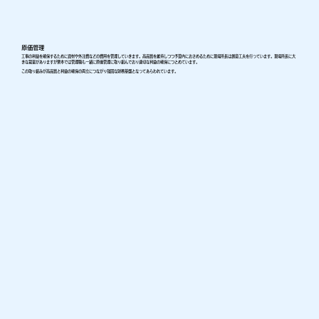
原価管理
工事の利益を確保するために資材や外注費などの費用を管理していきます。高品質を維持しつつ予算内におさめるために現場所長は創意工夫を行っています。現場所長に大
きな裁量がありますが栗本では管理職も一緒に原価管理に取り組んでおり適切な利益の確保につとめています。
この取り組みが高品質と利益の確保の両立につながり強固な財務基盤となってあらわれています。