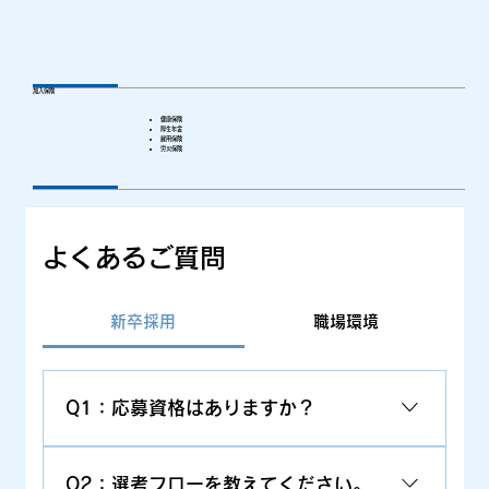
加入保険
健康保険
厚生年金
雇用保険
労災保険
よくあるご質問
新卒採用
職場環境
Q1：応募資格はありますか？
A：学科等の指定はございません。大学院・大
Q2：選考フローを教えてください。
学・短大・高専・専門学校・高校等の卒業見込