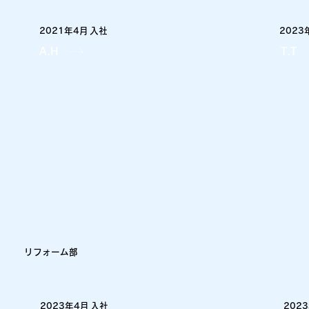
2021年4月
2023
入社
A.H
T.T
​リフォーム部
2023年4月
202
入社