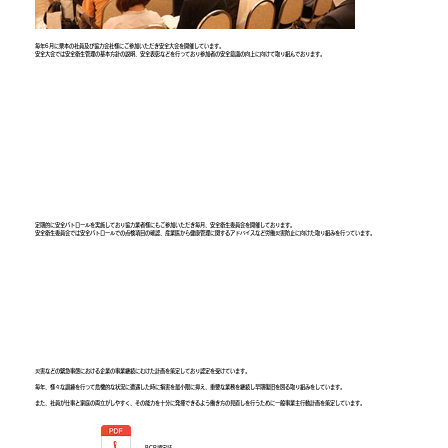
毎年6月に栗本の社員及び協力会社様にご参加いただき安全大会を開催しています。
安全大会では安全衛生管理の基本方針の説明、安全表彰などを行っており参加者の安全意識の向上に向けて取り組んでおります。
定期的に安全パトロールを実施しており協力業者様にもご参加いただき毎月、安全衛生委員会を開催しております。
安全衛生委員会では安全パトロールでの点検項目の確認、産業医から健康管理に関するアドバイスなど労働災害防止に向けた取り組みを行っています。
災害などの緊急事態における企業の事業継続にむけた計画を策定しており認定を受けています｡
毎年、様々な訓練を行って危機的な状況に遭遇した時に損害を最小限に抑え、重要な業務を継続し早期復旧を図る取り組みをしています。
また、社員が仕事と家庭の両立がしやすく、その能力を十分に発揮できるよう働き方の見直しを行うために一般事業主行動計画を策定しています。
BCP認定証