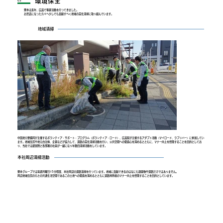
環境保全
03
栗本は長年、広島で事業活動を行ってきました。
お世話になった方々へ少しでも貢献すべく地域の美化清掃に取り組んでいます。
地域清掃
中国地方整備局が主催するボランティア・サポ－ト・プログラム（ボランティア・ロード）、広島県が主催するアダプト活動（マイロード、ラブリバー）に参加してい
ます。地域住民や地元自治体、企業などが協力して、道路の美化清掃活動を行い、公共空間への愛着心を深めるとともに、マナー向上を啓発することを目的としてお
り、当社では経営陣と各部署の社員が一緒になり年数回清掃活動をしています。
本社周辺清掃活動
栗本グループでは毎週月曜日15分程度、本社周辺の道路清掃を行っています。地域に貢献できるのはなにも建築物や道路だけではありません。
周辺地域住民の方との共通生活空間であるこの土地への愛着を深めるとともに道路利用者のマナー向上を啓発することを目的としています。