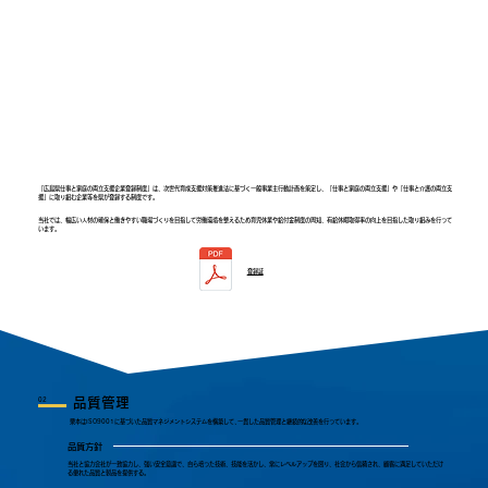
「広島県仕事と家庭の両立支援企業登録制度」は、次世代育成支援対策推進法に基づく一般事業主行動計画を策定し、「仕事と家庭の両立支援」や「仕事と介護の両立支
援」に取り組む企業等を県が登録する制度です。
当社では、​幅広い人材の確保と働きやすい職場づくりを目指して労働環境を整えるため育児休業や給付金制度の周知、有給休暇取得率の向上を目指した取り組みを行って
います。
登録証
品質管理
02
栗本はISO9001に基づいた品質マネジメントシステムを
構築して､一貫した品質管理と継続的な改善を行っています｡
品質方針
当社と協力会社が一致協力し、強い安全意識で、自ら培った技術、技能を活かし、常にレベルアップを図り、社会から信頼され、顧客に満足していただけ
る優れた品質と製品を提供する。