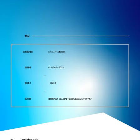
認証
審査登録機関
エイエスアール株式会社
適用規格
JIS Q 9001:2025
登録番号
Q5283
登録範囲
建築物の設計・施工及び土木構造物の施工並びに付帯サービス