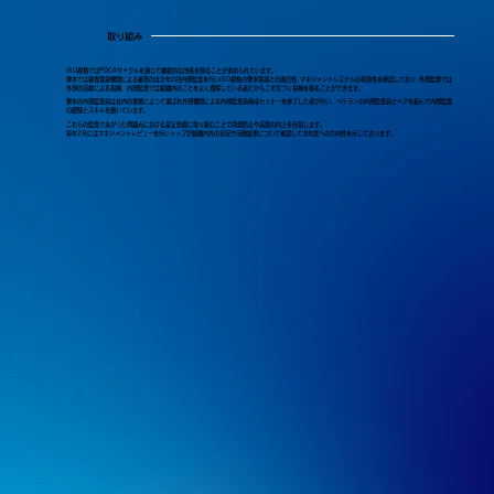
取り組み
ISO規格ではPDCAサイクルを通じて継続的な改善を図ることが求められています。
栗本では審査登録機関による審査のほか年2回内部監査を行いISO規格の要求事項との適合性､マネジメントシステムの有効性を確認しており､外部監査では
外部の目線による指摘、内部監査では組織内のことをよく理解している者だからこそ気づく指摘を得ることができます｡
栗本の内部監査員は社内の推薦によって選ばれ外部機関による内部監査員養成セミナーを修了した者が行い、ベテランの内部監査員とペアを組んで内部監査
の経験とスキルを磨いています。
これらの監査であがった問題点における是正処置に取り組むことで再発防止や品質の向上を目指します。
毎年2月にはマネジメントレビューを行いトップが組織内外の状況や活動結果について確認して次年度への方向性を示しております。