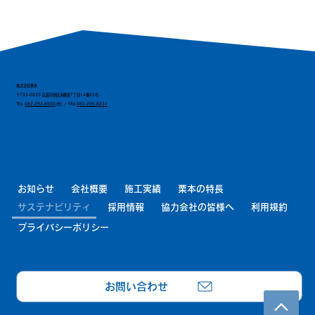
株式会社栗本
〒733-0035 広島市西区南観音7丁目14番20号
TEL
082-293-8500
(代) ／ FAX
082-295-8231
お知らせ
会社概要
施工実績
栗本の特長
サステナビリティ
採用情報
協力会社の皆様へ
利用規約
プライバシーポリシー
お問い合わせ