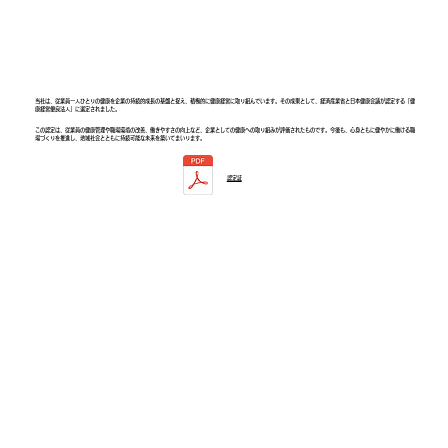
当社は、従業員一人ひとりの健康を企業の持続的成長の基盤と捉え、積極的に健康経営に取り組んでいます。その成果として、経済産業省と日本健康会議が認定する「健
康経営優良法人」に選定されました。
この認定は、従業員の健康管理や職場環境の改善、働きやすさの向上など、企業としての健康への取り組みが評価されたものです。今後も、心身ともに健やかに働ける職
場づくりを推進し、地域社会とともに持続可能な未来を築いてまいります。
認定証