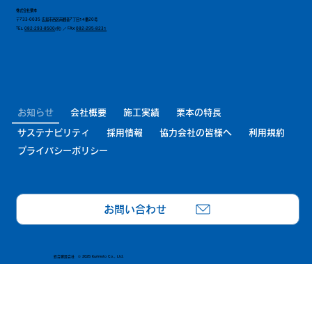
株式会社栗本
〒733-0035 広島市西区南観音7丁目14番20号
TEL
082-293-8500
(代) ／ FAX
082-295-8231
お知らせ
会社概要
施工実績
栗本の特長
サステナビリティ
採用情報
協力会社の皆様へ
利用規約
プライバシーポリシー
お問い合わせ
総合建設会社 © 2025 Kurimoto Co., Ltd.