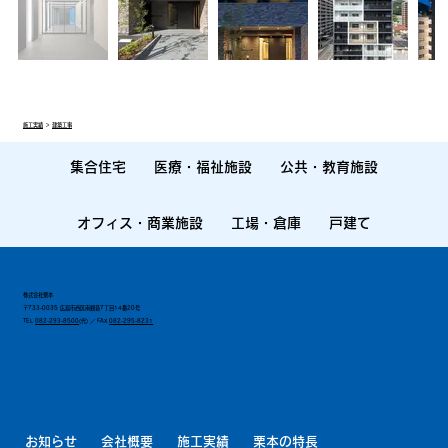
施工実績
＞
建築工事
集合住宅
医療・福祉施設
公共・教育施設
オフィス・商業施設
工場・倉庫
戸建て
株式会社栗本
〒733-0035 広島市西区南観音7丁目14番20号
TEL
082-293-8500
(代) ／ FAX
082-295-8231
お知らせ
会社概要
施工実績
栗本の特長