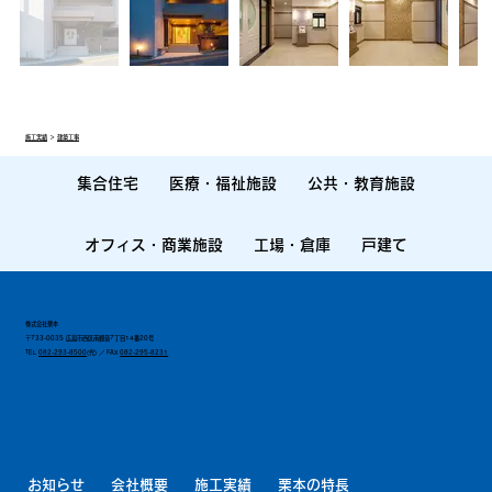
施工実績
＞
建築工事
集合住宅
医療・福祉施設
公共・教育施設
オフィス・商業施設
工場・倉庫
戸建て
株式会社栗本
〒733-0035 広島市西区南観音7丁目14番20号
TEL
082-293-8500
(代) ／ FAX
082-295-8231
お知らせ
会社概要
施工実績
栗本の特長