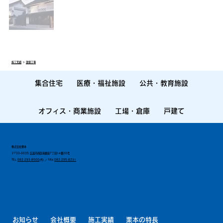
施工実績
＞
建築工事
集合住宅
医療・福祉施設
公共・教育施設
オフィス・商業施設
工場・倉庫
戸建て
株式会社栗本
〒733-0035 広島市西区南観音7丁目14番20号
TEL
082-293-8500
(代) ／ FAX
082-295-8231
お知らせ
会社概要
施工実績
栗本の特長