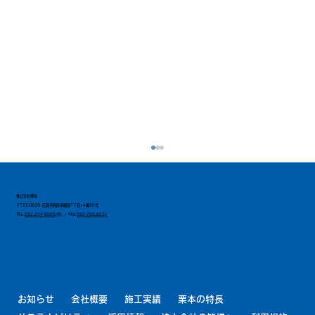
株式会社栗本
〒733-0035 広島市西区南観音7丁目14番20号
TEL
082-293-8500
(代) ／ FAX
082-295-8231
お知らせ
会社概要
施工実績
栗本の特長