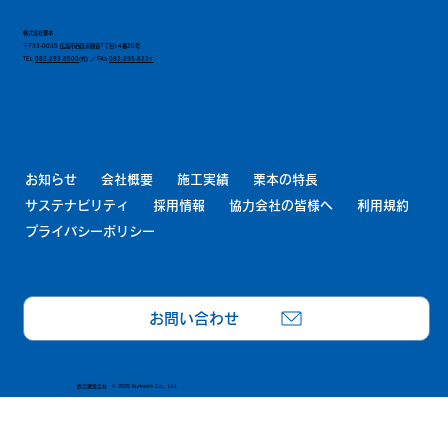
株式会社栗本
〒733-0035 広島市西区南観音7丁目14番20号
TEL
082-293-8500
(代) ／ FAX
082-295-8231
お知らせ
会社概要
施工実績
栗本の特長
サステナビリティ
採用情報
協力会社の皆様へ
利用規約
プライバシーポリシー
お問い合わせ
総合建設会社 © 2025 Kurimoto Co., Ltd.