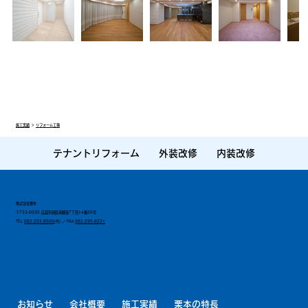
施工実績
＞
リフォーム工事
テナントリフォーム
外装改修
内装改修
株式会社栗本
〒733-0035 広島市西区南観音7丁目14番20号
TEL
082-293-8500
(代) ／ FAX
082-295-8231
お知らせ
会社概要
施工実績
栗本の特長