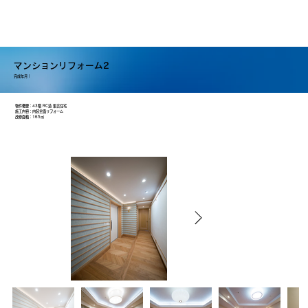
マンションリフォーム2
完成年月｜
物件概要：43階 RC造 集合住宅
施工内容：内装全面リフォーム
改修面積：165㎡