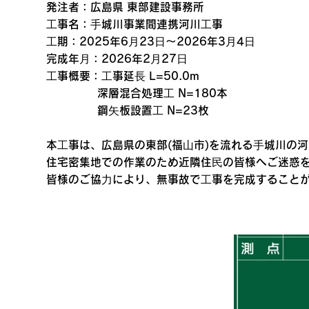
発注者：広島県 東部建設事務所
⼯事名：⼿城川事業間連携河川⼯事
⼯期：2025年6⽉23⽇〜2026年3⽉4⽇
完成年⽉：2026年2⽉27⽇
⼯事概要：⼯事延⻑ L=50.0m
深層混合処理⼯ N=180本
鋼⽮板設置⼯ N=23枚
本⼯事は、広島県の東部(福⼭市)を流れる⼿城川の
住宅密集地での作業のため近隣住⺠の皆様へご迷惑
皆様のご協⼒により、無事故で⼯事を完成すること