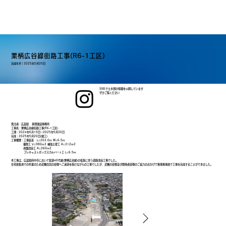
栗柄広谷線街路工事(R6-1工区)
完成年月｜
2025年5月20日
SNSで土木部の情報を公開しています
ぜひご覧ください
発注者：広島県 東部建設事務所
工事名：栗柄広谷線街路工事(R6-1工区)
工期：2024年6月19日～2025年5月30日
完成：2025年5月20日(竣工)
工事概要：工事延長 L=203.0m W=6.5m
掘削工 V=980m3 補強土壁工 A=312m2
地盤改良工 A=260m2
プレキャストボックスカルバート工 L=6.5m
本工事は、広島県府中市において県道48号線(栗柄広谷線)の拡張に伴う道路改良工事でした。
住宅密集地での作業のため近隣住民の皆様へご迷惑を掛けながらの工事でしたが、近隣の皆様及び関係者皆様のご協力のおかげで無事無事故で工事を完成することができました。