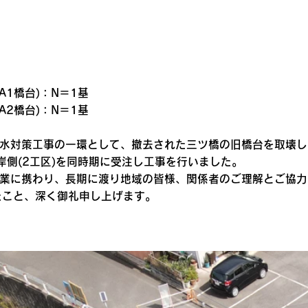
A1橋台)：N＝1基
A2橋台)：N＝1基
浸水対策工事の一環として、撤去された三ツ橋の旧橋台を取壊し
岸側(2工区)を同時期に受注し工事を行いました。
事業に携わり、長期に渡り地域の皆様、関係者のご理解とご協力
たこと、深く御礼申し上げます。