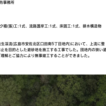
砂防事務所
ク積(張)工:1式、流路護岸工:1式、床固工:1式、排水構造物
発生渓流(広島市安佐北区口田南5丁目地内)において、上流に整
防止を目的とした遊砂地を施工する工事でした。団地内の狭い
ご理解とご協力により無事竣工することができました。