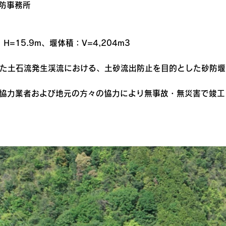
砂防事務所
=15.9m、堰体積：V=4,204m3
した土石流発生渓流における、土砂流出防止を目的とした砂防堰
、協力業者および地元の方々の協力により無事故・無災害で竣工