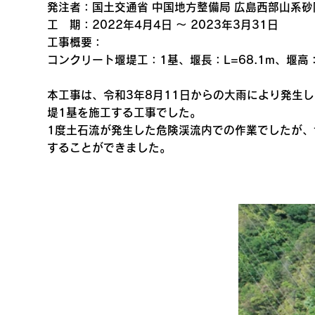
発注者：国土交通省 中国地方整備局 広島西部山系
工 期：2022年4月4日 ～ 2023年3月31日
工事概要：
コンクリート堰堤工：1基、堰長：L=68.1m、堰高：H
本工事は、令和3年8月11日からの大雨により発生
堤1基を施工する工事でした。
1度土石流が発生した危険渓流内での作業でしたが
することができました。