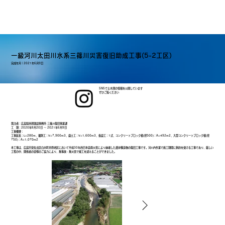
一級河川太田川水系三篠川災害復旧助成工事(5-2工区)
完成年月｜
2021年6月9日
SNSで土木部の情報を公開しています
ぜひご覧ください
発注者：広島県西部建設事務所 三篠川復旧事業課
工 期：2020年8月20日 ～ 2021年6月9日
工事概要：
工事延長：L=280m、掘削工：V=7,900m3、盛土工：V=1,600m3、仮設工：1式、コンクリートブロック積(控500)：A=492m2、大型コンクリートブロック積(控
750)：A=1,070m2
本工事は、広島市安佐北区白木町井原地区において平成30年西日本豪雨災害により崩壊した護岸構造物の復旧工事です。河川内作業で施工期間に制約を受ける工事であり、厳しい
工程の中、関係者の皆様のご協力により、無事故・無災害で竣工を迎えることができました。