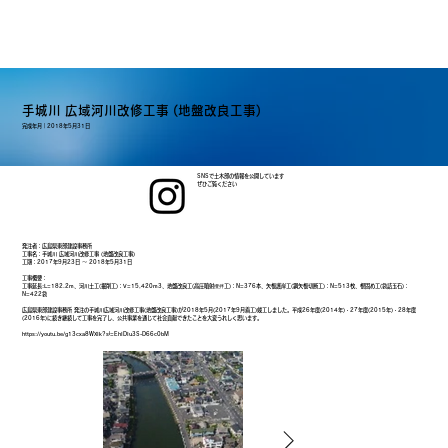
手城川 広域河川改修工事 (地盤改良工事)
完成年月｜
2018年5月31日
SNSで土木部の情報を公開しています
ぜひご覧ください
発注者：広島県東部建設事務所
工事名：手城川 広域河川改修工事 (地盤改良工事)
工期：2017年9月23日 ～ 2018年5月31日
工事概要：
工事延長:L=182.2m、河川土工(掘削工)：V=15,420m3、地盤改良工(高圧噴射攪拌工)：N=376本、矢板護岸工(鋼矢板切断工)：N=513枚、根固め工(袋詰玉石)：
N=422袋
広島県東部建設事務所 発注の手城川広域河川改修工事(地盤改良工事)が2018年5月(2017年9月着工)竣工しました。平成26年度(2014年)・27年度(2015年)・28年度
(2016年)に続き継続して工事を完了し、公共事業を通じて社会貢献できたことを大変うれしく思います。
https://youtu.be/g13cxa8WXIk?si=EhIDIu3S-D66c0bM