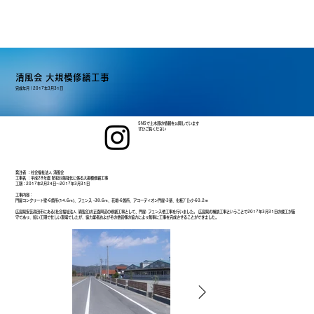
清風会 大規模修繕工事
完成年月｜
2017年3月31日
SNSで土木部の情報を公開しています
ぜひご覧ください
発注者 ：社会福祉法人 清風会
工事名 ：平成28年度 防犯対策強化に係る大規模修繕工事
工期：2017年2月24日～2017年3月31日
工事内容：
門扉コンクリート壁-6箇所(14.6m)、フェンス -38.6m、花壇-6箇所、アコーディオン門扉-3基、化粧ﾌﾞﾛｯｸ-60.2ｍ
広島県安芸高田市にある[社会福祉法人 清風会]の正面周辺の修繕工事として、門扉･フェンス他工事を行いました。 広島県の補助工事ということで2017年3月31日の竣工が厳
守であり、短い工期で忙しい現場でしたが、協力業者およびその他皆様の協力により無事に工事を完成させることができました。