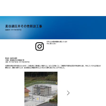
麦谷調圧井その他新設工事
完成年月｜
2016年3月25日
SNSで土木部の情報を公開しています
ぜひご覧ください
発注者：広島市水道局
工事名：麦谷調圧井その他新設工事
工期：2015年7月2日～2016年3月25日
水道局の仕事は今回3回目になりますが、この度は特に工期の厳しい現場でした。出入り口が狭いこと、工事箇所が2箇所ある等の不利な条件に加え、今年に入ってからは天候との
勝負となり、綱渡り状態でしたが、協力業者および職員の努力により何とか工期内に竣工することができました。