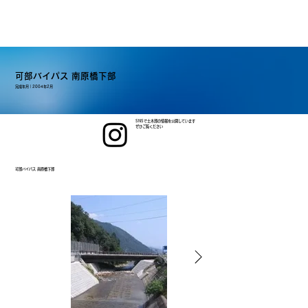
可部バイパス 南原橋下部
完成年月｜
2004年2月
SNSで土木部の情報を公開しています
ぜひご覧ください
可部バイパス 南原橋下部