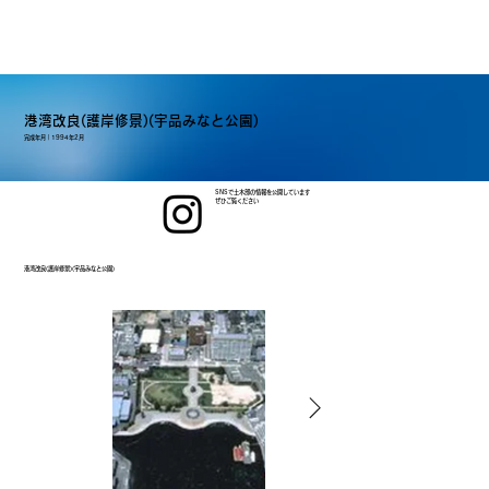
港湾改良(護岸修景)(宇品みなと公園)
完成年月｜
1994年2月
SNSで土木部の情報を公開しています
ぜひご覧ください
港湾改良(護岸修景)(宇品みなと公園)