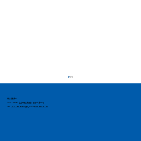
株式会社栗本
〒733-0035 広島市西区南観音7丁目14番20号
TEL
082-293-8500
(代) ／ FAX
082-295-8231