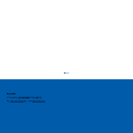
株式会社栗本
〒733-0035 広島市西区南観音7丁目14番20号
TEL
082-293-8500
(代) ／ FAX
082-295-8231
経営計画発表会を開催しました